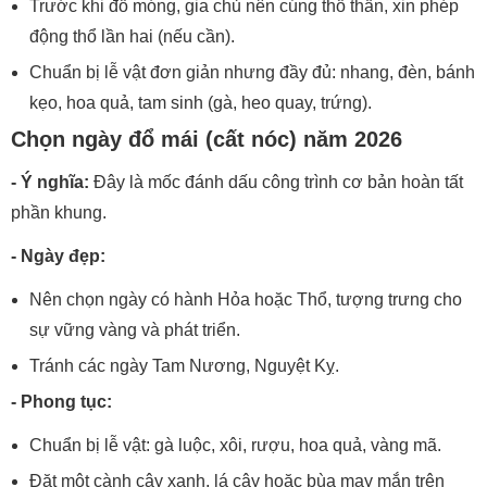
Trước khi đổ móng, gia chủ nên cúng thổ thần, xin phép
động thổ lần hai (nếu cần).
Chuẩn bị lễ vật đơn giản nhưng đầy đủ: nhang, đèn, bánh
kẹo, hoa quả, tam sinh (gà, heo quay, trứng).
Chọn ngày đổ mái (cất nóc) năm 2026
- Ý nghĩa:
Đây là mốc đánh dấu công trình cơ bản hoàn tất
phần khung.
- Ngày đẹp:
Nên chọn ngày có hành Hỏa hoặc Thổ, tượng trưng cho
sự vững vàng và phát triển.
Tránh các ngày Tam Nương, Nguyệt Kỵ.
- Phong tục:
Chuẩn bị lễ vật: gà luộc, xôi, rượu, hoa quả, vàng mã.
Đặt một cành cây xanh, lá cây hoặc bùa may mắn trên