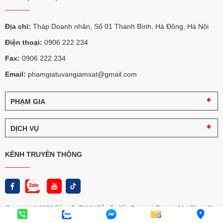
Địa chỉ:
Tháp Doanh nhân, Số 01 Thanh Bình, Hà Đông, Hà Nội
Điện thoại:
0906 222 234
Fax:
0906 222 234
Email:
phamgiatuvangiamsat@gmail.com
PHẠM GIA
Câu
chuyện
DỊCH VỤ
Phạm
Gia
Tư
vấn
KÊNH TRUYỀN THÔNG
Logo
giám
và
sát
nhận
diện
Thi
Phạm
công
Gia
chọn
Copyright © 2020 Công Ty TNHH Đầu Tư Xây Dựng và Thương Mại Phạm Gia
lọc
Thiết kế web Delectech
Chính