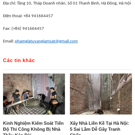
Địa chỉ: Tầng 10, Tháp Doanh nhân, Số 01 Thanh Bình, Hà Đông, Hà Nội
Điện thoại: +84 941664457
Fax: (+84) 941664457
Email:
phamgiatuvangiamsat@gmail.com
Các tin khác
Kinh Nghiệm Kiểm Soát Tiến
Xây Nhà Liền Kề Tại Hà Nội:
Độ Thi Công Không Bị Nhà
5 Sai Lầm Dễ Gây Tranh