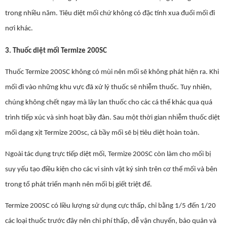
trong nhiều năm. Tiêu diệt mối chứ không có đặc tính xua đuổi mối đi
nơi khác.
3. Thuốc diệt mối Termize 200SC
Thuốc Termize 200SC không có mùi nên mối sẽ không phát hiện ra. Khi
mối đi vào những khu vực đã xử lý thuốc sẽ nhiễm thuốc. Tuy nhiên,
chúng không chết ngay mà lây lan thuốc cho các cá thể khác qua quá
trình tiếp xúc và sinh hoạt bầy đàn. Sau một thời gian nhiễm thuốc diệt
mối dạng xịt Termize 200sc, cả bầy mối sẽ bị tiêu diệt hoàn toàn.
Ngoài tác dụng trực tiếp diệt mối, Termize 200SC còn làm cho mối bị
suy yếu tạo điều kiện cho các vi sinh vật ký sinh trên cơ thể mối và bên
trong tổ phát triển mạnh nên mối bị giết triệt để.
Termize 200SC có liều lượng sử dụng cực thấp, chỉ bằng 1/5 đến 1/20
các loại thuốc trước đây nên chi phí thấp, dễ vận chuyển, bảo quản và