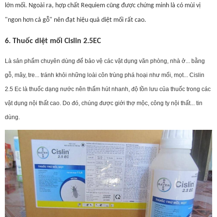
lớn mối. Ngoài ra, hợp chất Requiem cũng được chứng minh là có mùi vị
"ngon hơn cả gỗ" nên đạt hiệu quả diệt mối rất cao.
6. Thuốc diệt mối Cislin 2.5EC
Là sản phẩm chuyên dùng để bảo vệ các vật dụng văn phòng, nhà ở... bằng
gỗ, mây, tre... tránh khỏi những loài côn trùng phá hoại như mối, mọt... Cislin
2.5 Ec là thuốc dạng nước nên thấm hút nhanh, độ tồn lưu của thuốc trong các
vật dụng nội thất cao. Do đó, chúng được giới thợ mộc, công ty nội thất... tin
dùng.