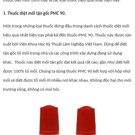
thuốc diệt mối. Dưới đây là các loại thuốc hiệu quả nhất hiện nay:
1. Thuốc diệt mối tận gốc PMC 90.
Một trong những loại thuốc đứng đầu trong danh sách thuốc diệt mối
hiệu quả nhất hiện nay phải kể đến thuốc PMC 90. Thuốc này được sản
xuất bởi Viện Khoa Học Kỹ Thuật Lâm Nghiệp Việt Nam. Dùng để diệt
tận gốc tổ mối trong nhà và các công trình xây dựng đang sử dụng
khác. Thuốc này diệt mối tận gốc đạt kết quả rất cao, gần như diệt hết
được 100% tổ mối. Chúng ta dùng thuốc PMC 90 kết hợp với hộp nhử
mối sẽ diệt được tổ mối ởi nhiều nơi khác nhau. Không độc hại cho môi
trường sống, không có mùi hôi.