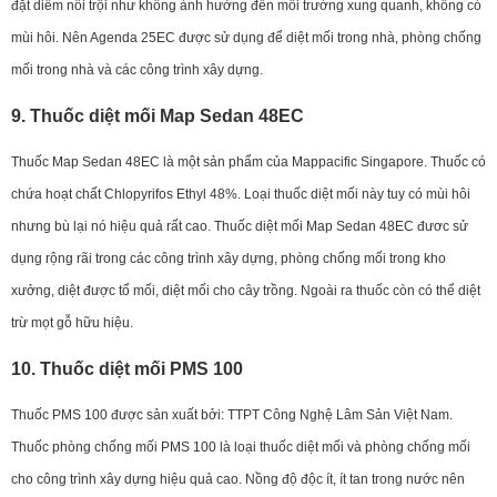
đặt diểm nỗi trội như không ảnh hưởng đến môi trường xung quanh, không có
mùi hôi. Nên Agenda 25EC được sử dụng để diệt mối trong nhà, phòng chống
mối trong nhà và các công trình xây dựng.
9. Thuốc diệt mối Map Sedan 48EC
Thuốc Map Sedan 48EC là một sản phẩm của Mappacific Singapore. Thuốc có
chứa hoạt chất Chlopyrifos Ethyl 48%. Loại thuốc diệt mối này tuy có mùi hôi
nhưng bù lại nó hiệu quả rất cao. Thuốc diệt mối Map Sedan 48EC đươc sử
dụng rộng rãi trong các công trình xây dựng, phòng chống mối trong kho
xưởng, diệt được tổ mối, diệt mối cho cây trồng. Ngoài ra thuốc còn có thể diệt
trừ mọt gỗ hữu hiệu.
10. Thuốc diệt mối PMS 100
Thuốc PMS 100 được sản xuất bởi: TTPT Công Nghệ Lâm Sản Việt Nam.
Thuốc phòng chống mối PMS 100 là loại thuốc diệt mối và phòng chống mối
cho công trình xây dựng hiệu quả cao. Nồng độ độc ít, ít tan trong nước nên