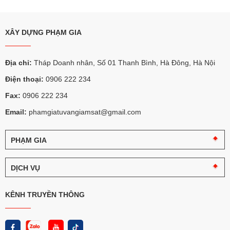
XÂY DỰNG PHẠM GIA
Địa chỉ:
Tháp Doanh nhân, Số 01 Thanh Bình, Hà Đông, Hà Nội
Điện thoại:
0906 222 234
Fax:
0906 222 234
Email:
phamgiatuvangiamsat@gmail.com
PHẠM GIA
Câu
chuyện
DỊCH VỤ
Phạm
Gia
Tư
vấn
KÊNH TRUYỀN THÔNG
Logo
giám
và
sát
nhận
diện
Thi