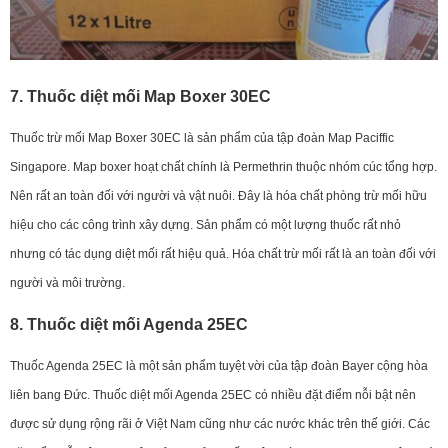
7. Thuốc diệt mối Map Boxer 30EC
Thuốc trừ mối Map Boxer 30EC là sản phẩm của tập đoàn Map Paciffic
Singapore. Map boxer hoạt chất chính là Permethrin thuộc nhóm cúc tổng hợp.
Nên rất an toàn đối với người và vật nuôi. Đây là hóa chất phòng trừ mối hữu
hiệu cho các công trình xây dựng. Sản phẩm có một lượng thuốc rất nhỏ
nhưng có tác dụng diệt mối rất hiệu quả. Hóa chất trừ mối rất là an toàn đối với
người và môi trường.
8. Thuốc diệt mối Agenda 25EC
Thuốc Agenda 25EC là một sản phẩm tuyệt vời của tập đoàn Bayer cộng hòa
liên bang Đức. Thuốc diệt mối Agenda 25EC có nhiều đặt điểm nỗi bật nên
được sử dụng rộng rãi ở Việt Nam cũng như các nước khác trên thế giới. Các