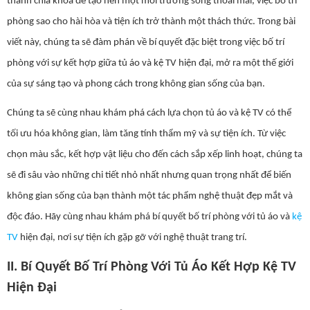
thành chìa khóa để tạo nên một môi trường sống thoải mái, việc bố trí
phòng sao cho hài hòa và tiện ích trở thành một thách thức. Trong bài
viết này, chúng ta sẽ đàm phán về bí quyết đặc biệt trong việc bố trí
phòng với sự kết hợp giữa tủ áo và kệ TV hiện đại, mở ra một thế giới
của sự sáng tạo và phong cách trong không gian sống của bạn.
Chúng ta sẽ cùng nhau khám phá cách lựa chọn tủ áo và kệ TV có thể
tối ưu hóa không gian, làm tăng tính thẩm mỹ và sự tiện ích. Từ việc
chọn màu sắc, kết hợp vật liệu cho đến cách sắp xếp linh hoạt, chúng ta
sẽ đi sâu vào những chi tiết nhỏ nhất nhưng quan trọng nhất để biến
không gian sống của bạn thành một tác phẩm nghệ thuật đẹp mắt và
độc đáo. Hãy cùng nhau khám phá bí quyết bố trí phòng với tủ áo và
kệ
TV
hiện đại, nơi sự tiện ích gặp gỡ với nghệ thuật trang trí.
II. Bí Quyết Bố Trí Phòng Với Tủ Áo Kết Hợp Kệ TV
Hiện Đại