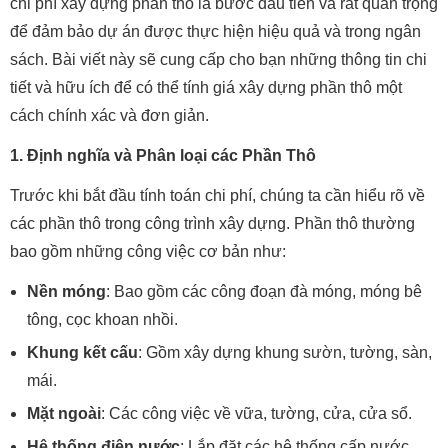
chi phí xây dựng phần thô là bước đầu tiên và rất quan trọng
để đảm bảo dự án được thực hiện hiệu quả và trong ngân
sách. Bài viết này sẽ cung cấp cho bạn những thông tin chi
tiết và hữu ích để có thể tính giá xây dựng phần thô một
cách chính xác và đơn giản.
1. Định nghĩa và Phân loại các Phần Thô
Trước khi bắt đầu tính toán chi phí, chúng ta cần hiểu rõ về
các phần thô trong công trình xây dựng. Phần thô thường
bao gồm những công việc cơ bản như:
Nền móng
: Bao gồm các công đoạn đà móng, móng bê
tông, cọc khoan nhồi.
Khung kết cấu
: Gồm xây dựng khung sườn, tường, sàn,
mái.
Mặt ngoài
: Các công việc về vữa, tường, cửa, cửa sổ.
Hệ thống điện nước
: Lắp đặt các hệ thống cấp nước,