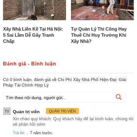
Xây Nhà Liền Kề Tại Hà Nội:
Tự Quản Lý Thi Công Hay
5 Sai Lầm Dễ Gây Tranh
Thuê Chỉ Huy Trưởng Khi
Chấp
Xây Nhà?
Đánh giá - Bình luận
Có
0
bình luận, đánh giá
về Chi Phí Xây Nhà Phố Hiện Đại: Giải
Pháp Tài Chính Hợp Lý
TV
Quản trị viên
QUẢN TRỊ VIÊN
Xin chào quý khách. Quý khách hãy để lại bình luận, chúng tôi
sẽ phản hồi sớm
.
Trả lời
7 năm trước