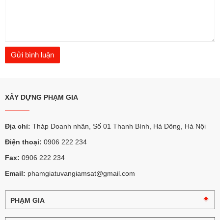
XÂY DỰNG PHẠM GIA
Địa chỉ:
Tháp Doanh nhân, Số 01 Thanh Bình, Hà Đông, Hà Nội
Điện thoại:
0906 222 234
Fax:
0906 222 234
Email:
phamgiatuvangiamsat@gmail.com
PHẠM GIA
Câu