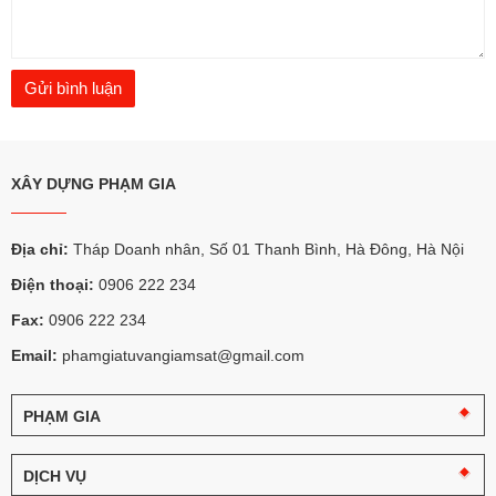
XÂY DỰNG PHẠM GIA
Địa chỉ:
Tháp Doanh nhân, Số 01 Thanh Bình, Hà Đông, Hà Nội
Điện thoại:
0906 222 234
Fax:
0906 222 234
Email:
phamgiatuvangiamsat@gmail.com
PHẠM GIA
Câu
chuyện
DỊCH VỤ
Phạm