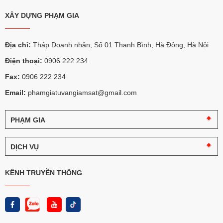
XÂY DỰNG PHẠM GIA
Địa chỉ:
Tháp Doanh nhân, Số 01 Thanh Bình, Hà Đông, Hà Nội
Điện thoại:
0906 222 234
Fax:
0906 222 234
Email:
phamgiatuvangiamsat@gmail.com
PHẠM GIA
Câu
chuyện
DỊCH VỤ
Phạm
Gia
Tư
vấn
KÊNH TRUYỀN THÔNG
Logo
giám
và
sát
nhận
diện
Thi
Phạm
công
Gia
chọn