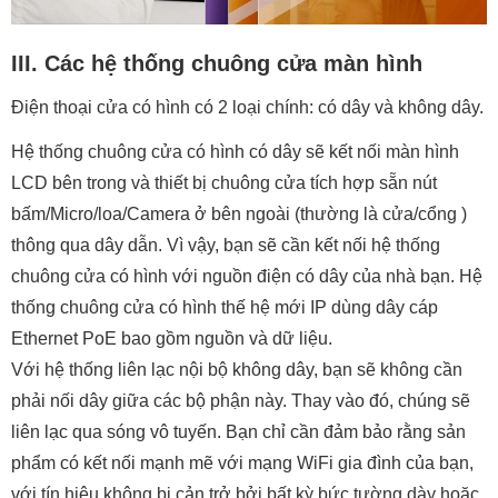
III. Các hệ thống chuông cửa màn hình
Điện thoại cửa có hình có 2 loại chính: có dây và không dây.
Hệ thống chuông cửa có hình có dây sẽ kết nối màn hình
LCD bên trong và thiết bị chuông cửa tích hợp sẵn nút
bấm/Micro/loa/Camera ở bên ngoài (thường là cửa/cổng )
thông qua dây dẫn. Vì vậy, bạn sẽ cần kết nối hệ thống
chuông cửa có hình với nguồn điện có dây của nhà bạn. Hệ
thống chuông cửa có hình thế hệ mới IP dùng dây cáp
Ethernet PoE bao gồm nguồn và dữ liệu.
Với hệ thống liên lạc nội bộ không dây, bạn sẽ không cần
phải nối dây giữa các bộ phận này. Thay vào đó, chúng sẽ
liên lạc qua sóng vô tuyến. Bạn chỉ cần đảm bảo rằng sản
phẩm có kết nối mạnh mẽ với mạng WiFi gia đình của bạn,
với tín hiệu không bị cản trở bởi bất kỳ bức tường dày hoặc