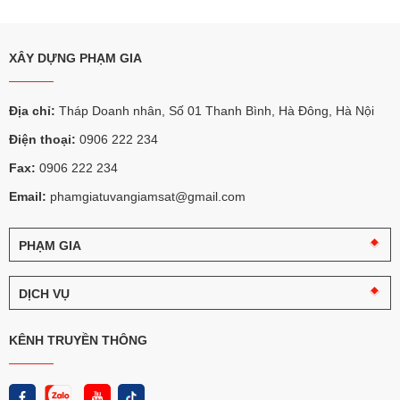
XÂY DỰNG PHẠM GIA
Địa chỉ:
Tháp Doanh nhân, Số 01 Thanh Bình, Hà Đông, Hà Nội
Điện thoại:
0906 222 234
Fax:
0906 222 234
Email:
phamgiatuvangiamsat@gmail.com
PHẠM GIA
Câu
chuyện
DỊCH VỤ
Phạm
Gia
Tư
vấn
KÊNH TRUYỀN THÔNG
Logo
giám
và
sát
nhận
diện
Thi