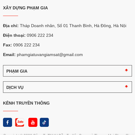
XÂY DỰNG PHẠM GIA
Địa chỉ:
Tháp Doanh nhân, Số 01 Thanh Bình, Hà Đông, Hà Nội
Điện thoại:
0906 222 234
Fax:
0906 222 234
Email:
phamgiatuvangiamsat@gmail.com
PHẠM GIA
Câu
chuyện
DỊCH VỤ
Phạm
Gia
Tư
vấn
KÊNH TRUYỀN THÔNG
Logo
giám
và
sát
nhận
diện
Thi
Phạm
công
Gia
chọn