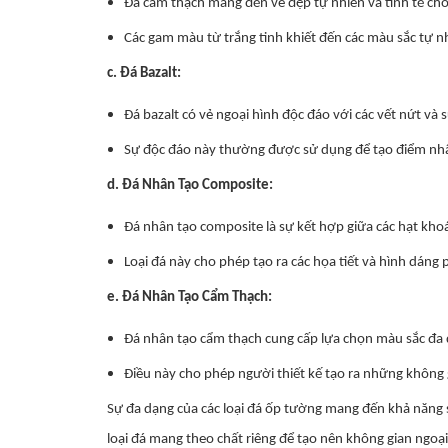
Đá cẩm thạch mang đến vẻ đẹp tự nhiên và tinh tế cho
Các gam màu từ trắng tinh khiết đến các màu sắc tự nhi
c. Đá Bazalt:
Đá bazalt có vẻ ngoại hình độc đáo với các vết nứt và
Sự độc đáo này thường được sử dụng để tạo điểm nhấn
d. Đá Nhân Tạo Composite:
Đá nhân tạo composite là sự kết hợp giữa các hạt khoán
Loại đá này cho phép tạo ra các họa tiết và hình dáng 
e. Đá Nhân Tạo Cẩm Thạch:
Đá nhân tạo cẩm thạch cung cấp lựa chọn màu sắc đa 
Điều này cho phép người thiết kế tạo ra những không 
Sự đa dạng của các loại đá ốp tường mang đến khả năng sá
loại đá mang theo chất riêng để tạo nên không gian ngoạ