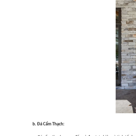
b. Đá Cẩm Thạch: