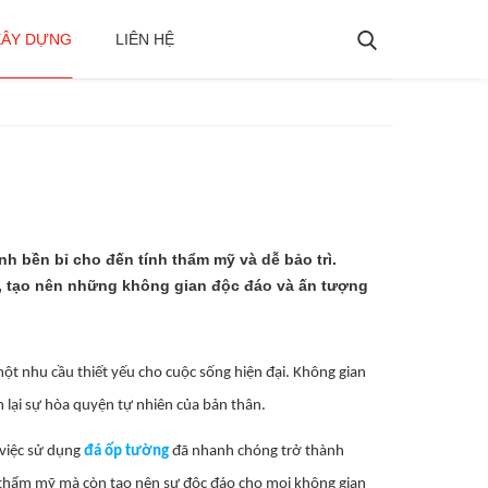
XÂY DỰNG
LIÊN HỆ
nh bền bỉ cho đến tính thẩm mỹ và dễ bảo trì.
i, tạo nên những không gian độc đáo và ấn tượng
một nhu cầu thiết yếu cho cuộc sống hiện đại. Không gian
ìm lại sự hòa quyện tự nhiên của bản thân.
 việc sử dụng
đá ốp tường
đã nhanh chóng trở thành
nh thẩm mỹ mà còn tạo nên sự độc đáo cho mọi không gian