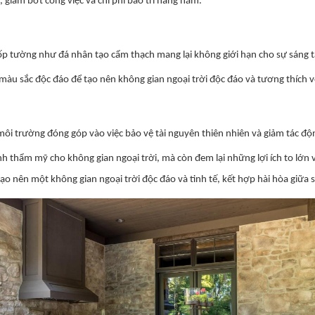
giảm bớt công việc và chi phí bảo trì hàng năm.
 ốp tường như đá nhân tạo cẩm thạch mang lại không giới hạn cho sự sáng t
và màu sắc độc đáo để tạo nên không gian ngoại trời độc đáo và tương thích 
môi trường đóng góp vào việc bảo vệ tài nguyên thiên nhiên và giảm tác độn
h thẩm mỹ cho không gian ngoại trời, mà còn đem lại những lợi ích to lớn về
tạo nên một không gian ngoại trời độc đáo và tinh tế, kết hợp hài hòa giữa s