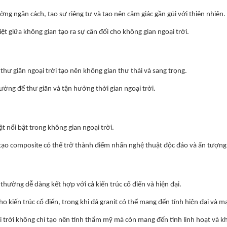
ng ngăn cách, tạo sự riêng tư và tạo nên cảm giác gần gũi với thiên nhiên.
ệt giữa không gian tạo ra sự cân đối cho không gian ngoại trời.
hư giãn ngoại trời tạo nên không gian thư thái và sang trọng.
tưởng để thư giãn và tận hưởng thời gian ngoại trời.
 nổi bật trong không gian ngoại trời.
ạo composite có thể trở thành điểm nhấn nghệ thuật độc đáo và ấn tượng
thường dễ dàng kết hợp với cả kiến trúc cổ điển và hiện đại.
ho kiến trúc cổ điển, trong khi đá granit có thể mang đến tính hiện đại và
i trời không chỉ tạo nên tính thẩm mỹ mà còn mang đến tính linh hoạt và kh