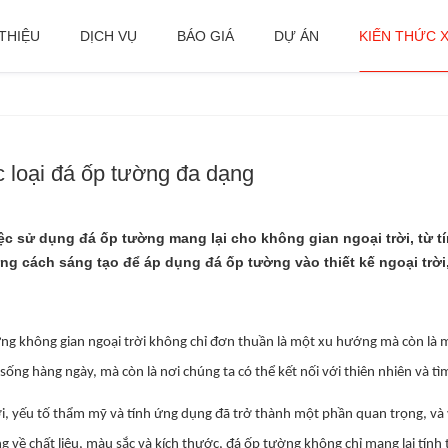
 THIỆU
DỊCH VỤ
BÁO GIÁ
DỰ ÁN
KIẾN THỨC 
ác loại đá ốp tường đa dạng
ệc sử dụng đá ốp tường mang lại cho không gian ngoại trời, từ tí
g cách sáng tạo để áp dụng đá ốp tường vào thiết kế ngoại trờ
dựng không gian ngoại trời không chỉ đơn thuần là một xu hướng mà còn là 
 sống hàng ngày, mà còn là nơi chúng ta có thể kết nối với thiên nhiên và t
rời, yếu tố thẩm mỹ và tính ứng dụng đã trở thành một phần quan trọng, và
ng về chất liệu, màu sắc và kích thước, đá ốp tường không chỉ mang lại tí