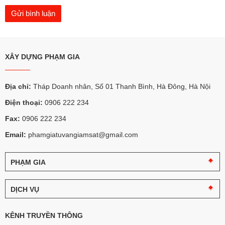
XÂY DỰNG PHẠM GIA
Địa chỉ:
Tháp Doanh nhân, Số 01 Thanh Bình, Hà Đông, Hà Nội
Điện thoại:
0906 222 234
Fax:
0906 222 234
Email:
phamgiatuvangiamsat@gmail.com
PHẠM GIA
Câu
chuyện
DỊCH VỤ
Phạm
Gia
Tư
vấn
KÊNH TRUYỀN THÔNG
Logo
giám