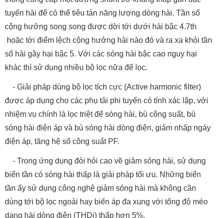
tuyến hài để có thể tiêu tán năng lượng dòng hài. Tần số
cộng hưởng song song được dời tới dưới hài bậc 4.7th
hoặc tới điểm lệch cộng hưởng hài nào đó và ra xa khỏi tần
số hài gây hại bậc 5. Với các sóng hài bậc cao nguy hại
khác thì sử dụng nhiều bộ lọc nữa để lọc.
- Giải pháp dùng bộ lọc tích cực (Active harmonic filter)
được áp dụng cho các phụ tải phi tuyến có tính xác lập, với
nhiệm vụ chính là lọc triệt để sóng hài, bù công suất, bù
sóng hài điện áp và bù sóng hài dòng điện, giảm nhấp ngáy
điện áp, tăng hệ số công suất PF.
- Trong ứng dụng đòi hỏi cao về giảm sóng hài, sử dụng
biến tần có sóng hài thấp là giải pháp tối ưu. Những biến
tần ấy sử dụng công nghệ giảm sóng hài mà không cần
dùng tới bộ lọc ngoài hay biến áp đa xung với tổng độ méo
dạng hài dòng điện (THDi) thấp hơn 5%.