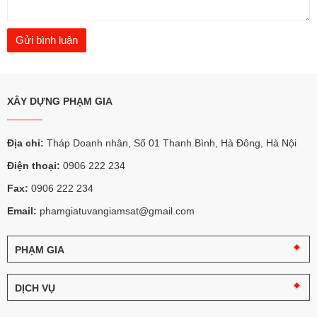
XÂY DỰNG PHẠM GIA
Địa chỉ:
Tháp Doanh nhân, Số 01 Thanh Bình, Hà Đông, Hà Nội
Điện thoại:
0906 222 234
Fax:
0906 222 234
Email:
phamgiatuvangiamsat@gmail.com
PHẠM GIA
Câu
chuyện
DỊCH VỤ
Phạm
Gia
Tư