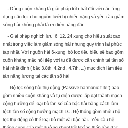
- Dùng cuộn kháng là giải pháp tốt nhất đối với các ứng
dụng cần lọc cho nguồn lưới bị nhiễu nặng và yêu cầu giảm
sóng hài không phải là ưu tiên hàng đầu.
- Giải pháp nghịch lưu 6, 12, 24 xung cho hiệu suất cao
nhất trong việc làm giảm sóng hài nhưng quy trình lại phức
tạp nhất. Với nguồn hài 6-xung, bộ lọc tiêu biểu sẽ bao gồm
cuộn kháng mắc nối tiếp với tụ đã được cân chỉnh tại tần số
hài nhất định ( bậc 3.8th, 4.2nd , 4.7th, ...) mục đích làm tiêu
tán năng lượng tại các tần số hài.
- Bộ lọc sóng hài thụ động (Passive harmonic filter) bao
gồm nhiều cuộn kháng và tụ điện được lắp đặt thành mạch
cộng hưởng để loại bỏ tần số của bậc hài bằng cách làm
lệch tần số cộng hưởng mạch LC. Hệ thống gồm nhiều bộ
lọc thụ động có thể loại bỏ một vài bậc hài. Yêu cầu hệ
thống cung cấp một đường shunt trở kháng thấp gần đặc