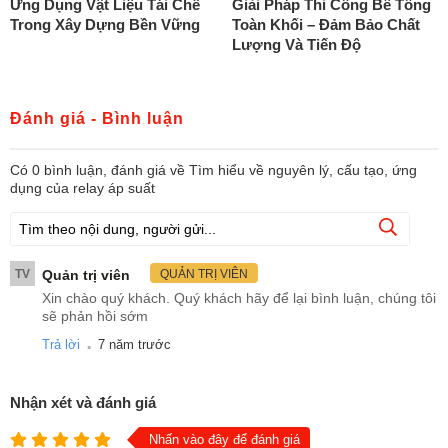
Ứng Dụng Vật Liệu Tái Chế
Giải Pháp Thi Công Bê Tông
Trong Xây Dựng Bền Vững
Toàn Khối – Đảm Bảo Chất
Lượng Và Tiến Độ
Đánh giá - Bình luận
Có
0
bình luận, đánh giá
về Tìm hiểu về nguyên lý, cấu tạo, ứng
dụng của relay áp suất
TV
Quản trị viên
QUẢN TRỊ VIÊN
Xin chào quý khách. Quý khách hãy để lại bình luận, chúng tôi
sẽ phản hồi sớm
.
Trả lời
7 năm trước
Nhận xét và đánh giá
Nhấn vào đây để đánh giá