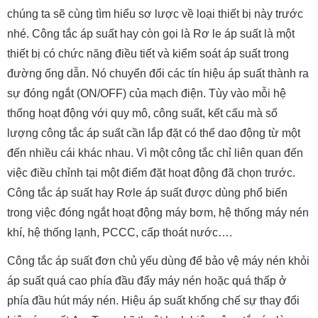
chúng ta sẽ cùng tìm hiểu sơ lược về loại thiết bị này trước
nhé. Công tắc áp suất hay còn gọi là Rơ le áp suất là một
thiết bị có chức năng điều tiết và kiểm soát áp suất trong
đường ống dẫn. Nó chuyển đổi các tín hiệu áp suất thành ra
sự đóng ngắt (ON/OFF) của mạch điện. Tùy vào mỗi hệ
thống hoạt động với quy mô, công suất, kết cấu mà số
lượng công tắc áp suất cần lắp đặt có thể dao động từ một
đến nhiều cái khác nhau. Vì một công tắc chỉ liên quan đến
việc điều chỉnh tại một điểm đặt hoạt động đã chọn trước.
Công tắc áp suất hay Rơle áp suất được dùng phổ biến
trong việc đóng ngắt hoạt động máy bơm, hệ thống máy nén
khí, hệ thống lạnh, PCCC, cấp thoát nước….
Công tắc áp suất đơn chủ yếu dùng để bảo vệ máy nén khỏi
áp suất quá cao phía đầu đẩy máy nén hoặc quá thấp ở
phía đầu hút máy nén. Hiệu áp suất khống chế sự thay đổi