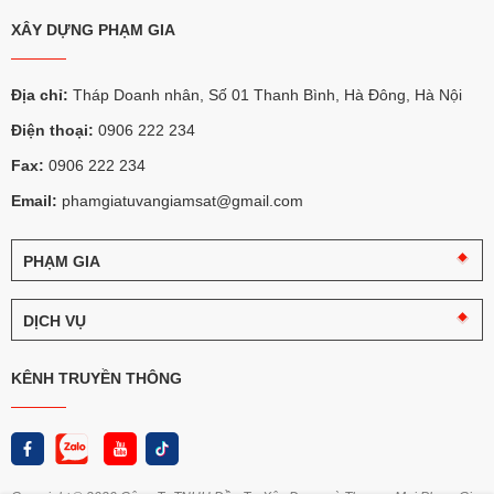
XÂY DỰNG PHẠM GIA
Địa chỉ:
Tháp Doanh nhân, Số 01 Thanh Bình, Hà Đông, Hà Nội
Điện thoại:
0906 222 234
Fax:
0906 222 234
Email:
phamgiatuvangiamsat@gmail.com
PHẠM GIA
Câu
chuyện
DỊCH VỤ
Phạm
Gia
Tư
vấn
KÊNH TRUYỀN THÔNG
Logo
giám
và
sát
nhận
diện
Thi
Phạm
công
Gia
chọn