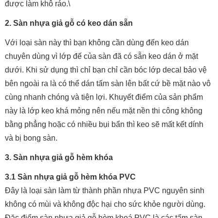
được làm khô ráo.\
2. Sàn nhựa giả gỗ có keo dán sẵn
Với loại sàn này thì bạn không cần dùng đến keo dán
chuyên dùng vì lớp đế của sàn đã có sẵn keo dán ở mặt
dưới. Khi sử dụng thì chỉ bạn chỉ cần bóc lớp decal bảo vệ
bên ngoài ra là có thể dán tấm sàn lên bất cứ bề mặt nào vô
cùng nhanh chóng và tiện lợi. Khuyết điểm của sản phẩm
này là lớp keo khá mỏng nên nếu mặt nền thi công không
bằng phẳng hoặc có nhiều bụi bẩn thì keo sẽ mất kết dính
và bị bong sàn.
3. Sàn nhựa giả gỗ hèm khóa
3.1 Sàn nhựa giả gỗ hèm khóa PVC
Đây là loại sàn làm từ thành phần nhựa PVC nguyên sinh
không có mùi và không độc hại cho sức khỏe người dùng.
Đặc điểm sàn nhựa giả gỗ hèm khoá PVC là các tấm sàn