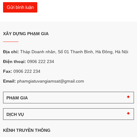
XÂY DỰNG PHẠM GIA
Địa chỉ:
Tháp Doanh nhân, Số 01 Thanh Bình, Hà Đông, Hà Nội
Điện thoại:
0906 222 234
Fax:
0906 222 234
Email:
phamgiatuvangiamsat@gmail.com
PHẠM GIA
Câu
chuyện
DỊCH VỤ
Phạm
Gia
Tư
vấn
KÊNH TRUYỀN THÔNG
Logo
giám