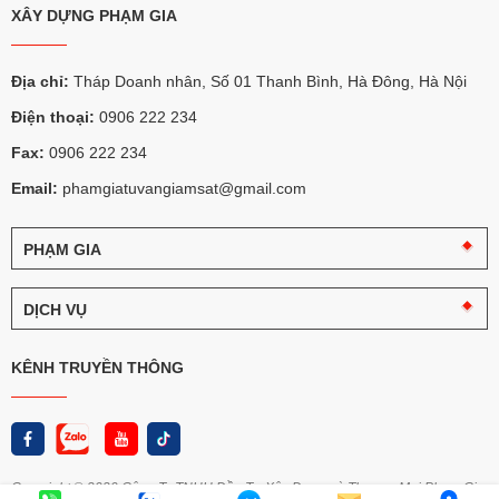
XÂY DỰNG PHẠM GIA
Địa chỉ:
Tháp Doanh nhân, Số 01 Thanh Bình, Hà Đông, Hà Nội
Điện thoại:
0906 222 234
Fax:
0906 222 234
Email:
phamgiatuvangiamsat@gmail.com
PHẠM GIA
Câu
chuyện
DỊCH VỤ
Phạm
Gia
Tư
vấn
KÊNH TRUYỀN THÔNG
Logo
giám
và
sát
nhận
diện
Thi
Phạm
công
Gia
chọn
Copyright © 2020 Công Ty TNHH Đầu Tư Xây Dựng và Thương Mại Phạm Gia
lọc