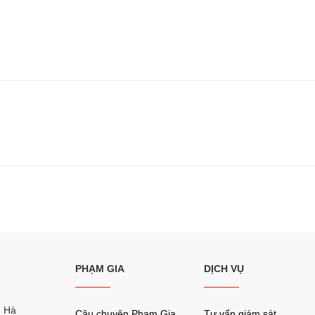
PHẠM GIA
DỊCH VỤ
, Hà
Câu chuyện Phạm Gia
Tư vấn giám sát