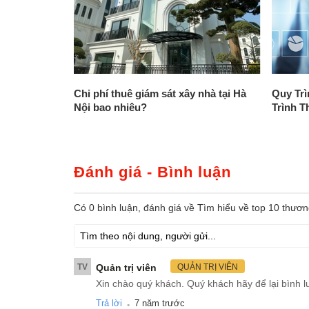
Chi phí thuê giám sát xây nhà tại Hà
Quy Tr
Nội bao nhiêu?
Trình T
Đánh giá - Bình luận
Có
0
bình luận, đánh giá
về Tìm hiểu về top 10 thươn
TV
Quản trị viên
QUẢN TRỊ VIÊN
Xin chào quý khách. Quý khách hãy để lại bình l
.
Trả lời
7 năm trước