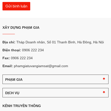
XÂY DỰNG PHẠM GIA
Địa chỉ:
Tháp Doanh nhân, Số 01 Thanh Bình, Hà Đông, Hà Nội
Điện thoại:
0906 222 234
Fax:
0906 222 234
Email:
phamgiatuvangiamsat@gmail.com
PHẠM GIA
Câu
chuyện
DỊCH VỤ
Phạm
Gia
Tư
vấn
KÊNH TRUYỀN THÔNG
Logo
giám