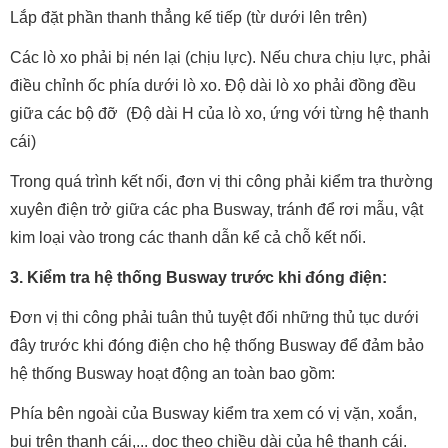
Lắp đặt phần thanh thẳng kế tiếp (từ dưới lên trên)
Các lò xo phải bị nén lại (chịu lực). Nếu chưa chịu lực, phải
điều chỉnh ốc phía dưới lò xo. Độ dài lò xo phải đồng đều
giữa các bộ đỡ (Độ dài H của lò xo, ứng với từng hệ thanh
cái)
Trong quá trình kết nối, đơn vị thi công phải kiểm tra thường
xuyên điện trở giữa các pha Busway, tránh để rơi mẫu, vật
kim loại vào trong các thanh dẫn kể cả chỗ kết nối.
3. Kiểm tra hệ thống Busway trước khi đóng điện:
Đơn vị thi công phải tuân thủ tuyệt đối những thủ tục dưới
đây trước khi đóng điện cho hệ thống Busway để đảm bảo
hệ thống Busway hoạt động an toàn bao gồm:
Phía bên ngoài của Busway kiểm tra xem có vị vặn, xoắn,
bụi trên thanh cái,... dọc theo chiều dài của hệ thanh cái.